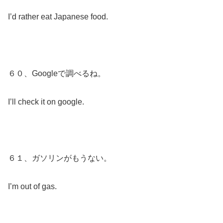
I’d rather eat Japanese food.
６０、Googleで調べるね。
I’ll check it on google.
６１、ガソリンがもうない。
I’m out of gas.