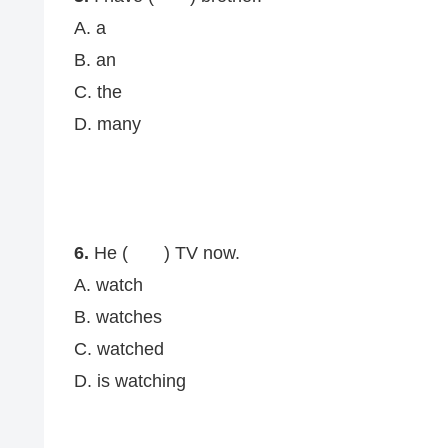
A. a
B. an
C. the
D. many
6.
He ( ) TV now.
A. watch
B. watches
C. watched
D. is watching