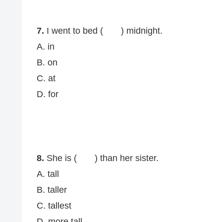
7.
I went to bed ( ) midnight.
A. in
B. on
C. at
D. for
8.
She is ( ) than her sister.
A. tall
B. taller
C. tallest
D. more tall