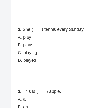
2.
She ( ) tennis every Sunday.
A. play
B. plays
C. playing
D. played
3.
This is ( ) apple.
A. a
B. an