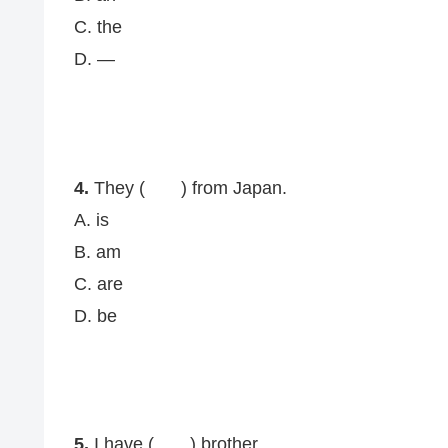
C. the
D. —
4.
They ( ) from Japan.
A. is
B. am
C. are
D. be
5.
I have ( ) brother.