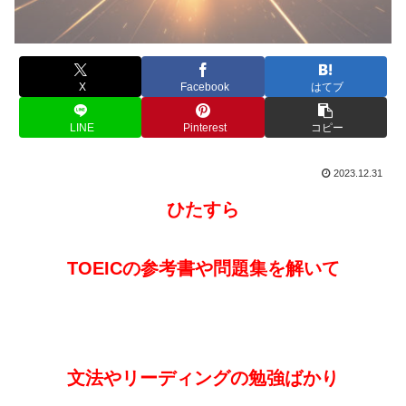
X
Facebook
はてブ
LINE
Pinterest
コピー
2023.12.31
ひたすら
TOEICの参考書や問題集を解いて
文法やリーディングの勉強ばかり