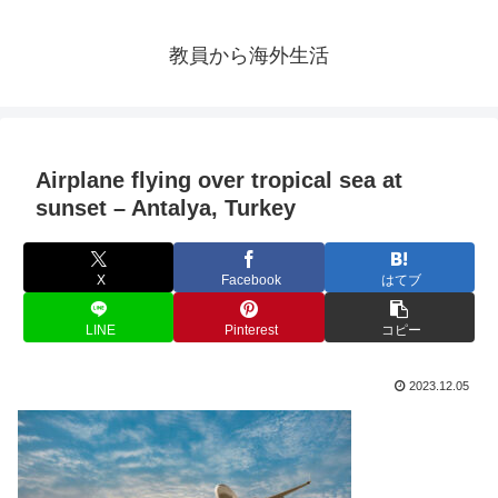
教員から海外生活
Airplane flying over tropical sea at
sunset – Antalya, Turkey
X
Facebook
はてブ
LINE
Pinterest
コピー
2023.12.05