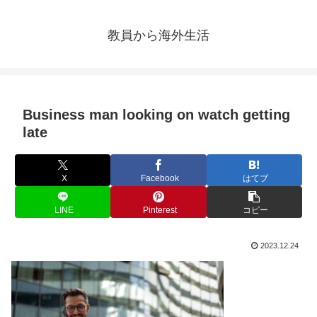
教員から海外生活
Business man looking on watch getting
late
X
Facebook
はてブ
LINE
Pinterest
コピー
2023.12.24