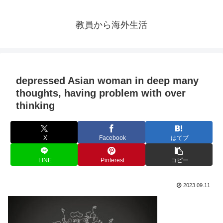
教員から海外生活
depressed Asian woman in deep many
thoughts, having problem with over
thinking
X
Facebook
はてブ
LINE
Pinterest
コピー
2023.09.11