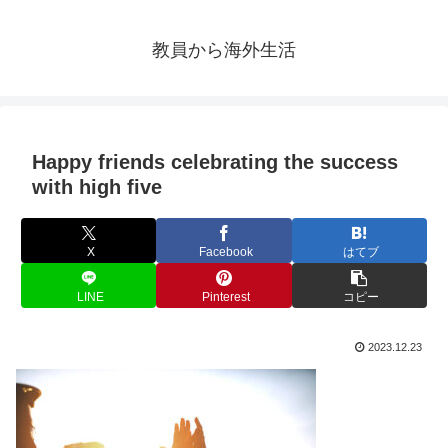
教員から海外生活
Happy friends celebrating the success
with high five
X
Facebook
はてブ
LINE
Pinterest
コピー
2023.12.23