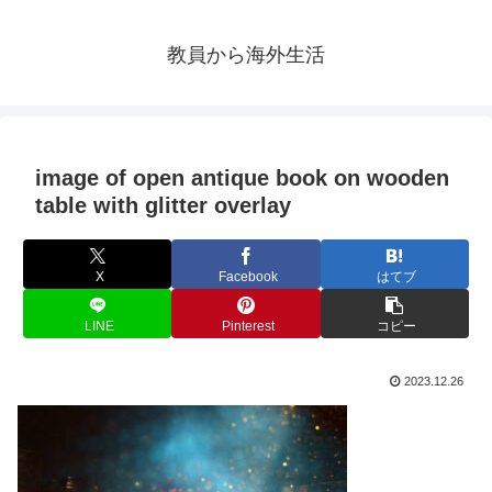
教員から海外生活
image of open antique book on wooden
table with glitter overlay
X
Facebook
はてブ
LINE
Pinterest
コピー
2023.12.26