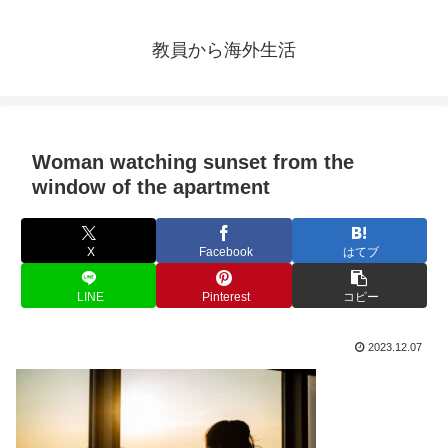
教員から海外生活
Woman watching sunset from the
window of the apartment
X
Facebook
はてブ
LINE
Pinterest
コピー
2023.12.07